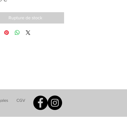
Rupture de stock
gales
CGV