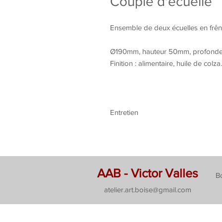
Couple d'écuelle
Ensemble de deux écuelles en frêne
Ø190mm, hauteur 50mm, profond
Finition : alimentaire, huile de colza.
Entretien
Huile végétale alimentaire : colza...
AAB - Victor Valles
B
atelier.art.boise@gmail.com