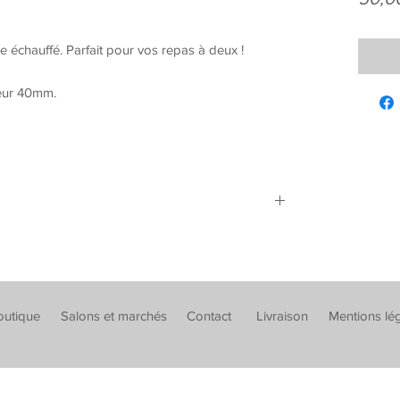
 échauffé. Parfait pour vos repas à deux !
eur 40mm.
outique
Salons et marchés
Contact
Livraison
Mentions lé