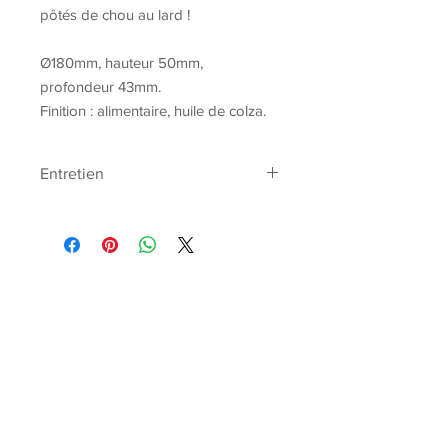
pôtés de chou au lard !
Ø180mm, hauteur 50mm,
profondeur 43mm.
Finition : alimentaire, huile de colza.
Entretien
Huile végétale alimentaire : colza...
AAB - Victor Valles
atelier.art.boise@gmail.com
Boutique