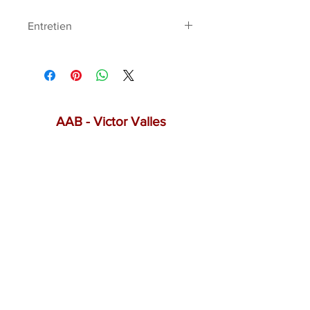
Entretien
Huile végétale alimentaire : colza
AAB - Victor Valles
atelier.art.boise@gmail.com
Boutique
Salons et marchés
Contact
Livraison